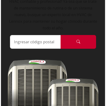
HVAC confiable y profesional? Ya sea que se trate
de mantenimiento de rutina o de un sistema
nuevo, busque un experto local en HVAC de
Lennox para mantener su hogar cómodo durante
todo el año.