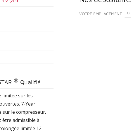
4.0
(514)
ENT
VOTRE EMPLACEMENT :
®
STAR
Qualifié
 limitée sur les
uvertes. 7-Year
e sur le compresseur.
 être admissible à
rolongée limitée 12-