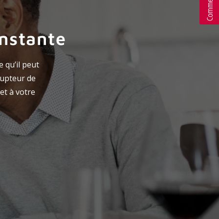
onstante
 qu’il peut
rupteur de
et à votre