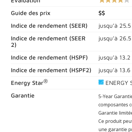
Évaluation
4.0
sur
5
Guide des prix
$$
étoiles,
valeur
Indice de rendement (
SEER
)
jusqu’à
25.5
nominale
moyenne.
Lire
Indice de rendement (
SEER
jusqu’à
26.5
les
2
)
commentaires
514
.
Indice de rendement (
HSPF
)
jusqu’à
13.2
Lien
vers
la
Indice de rendement (
HSPF2
)
jusqu’à
13.6
même
page.
®
Energy Star
ENERGY 
Garantie
5-Year Garantie
composantes co
Garantie limité
Ce produit peut
une garantie p