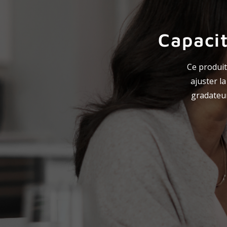
Capacit
Ce produit
ajuster l
gradateur