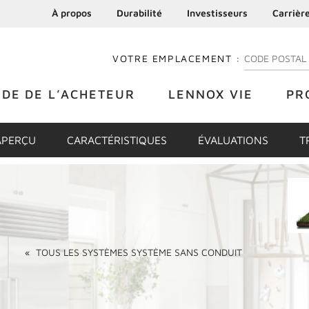
À propos
Durabilité
Investisseurs
Carrièr
VOTRE EMPLACEMENT :
ENTREZ VOTRE
IDE DE L’ACHETEUR
LENNOX VIE
PR
APERÇU
CARACTÉRISTIQUES
ÉVALUATIONS
T
«
TOUS LES
SYSTÈMES SYSTÈME SANS CONDUIT