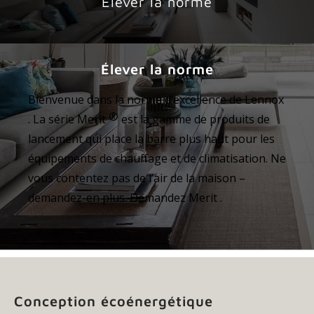
Élever la norme
Élever la norme
Bienvenue dans la norme d’excellence de Lennox
®
. La série Merit
est la gamme de produits de
lancement qui place la barre plus haut pour les
équipements de chauffage et de climatisation. Ne
vous contentez pas de l’air de la maison –
demandez-en plus. Demandez Merit .
Conception écoénergétique