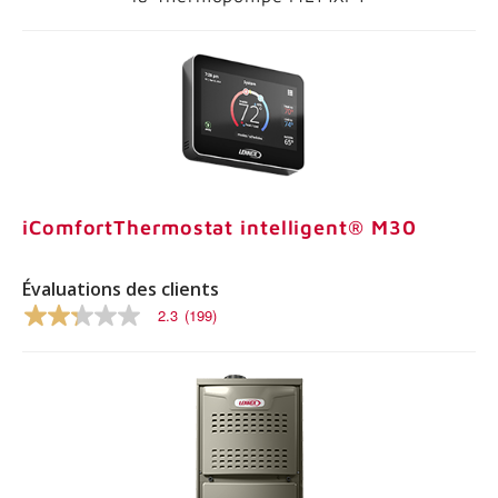
iComfortThermostat intelligent® M30
Évaluations des clients
2.3
(199)
2.3
sur
5
étoiles,
valeur
nominale
moyenne.
Lire
les
commentaires