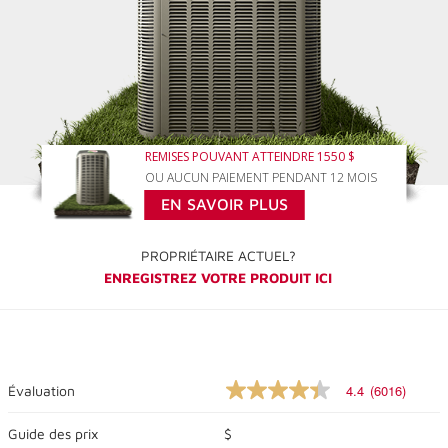
REMISES POUVANT ATTEINDRE 1550 $
OU AUCUN PAIEMENT PENDANT 12 MOIS
EN SAVOIR PLUS
PROPRIÉTAIRE ACTUEL?
ENREGISTREZ VOTRE PRODUIT ICI
4.4
(6016)
Évaluation
4.4
sur
5
Guide des prix
$
étoiles,