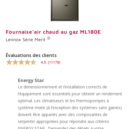
199
.
Lien
vers
la
même
page.
Fournaise’air chaud au gaz ML180E
®
Lennox Série Merit
Évaluations des clients
4.5
(11179)
4.5
sur
5
étoiles,
Energy Star
valeur
Le dimensionnement et l’installation corrects de
nominale
moyenne.
l’équipement sont essentiels pour obtenir un rendement
Lire
optimal. Les climatiseurs et les thermopompes à
les
commentaires
système mixte (à l’exception des systèmes sans gaines)
11179
doivent être appariés avec des composantes de
.
Lien
serpentin appropriées pour répondre aux critères
vers
ENERGY STAR . Demandez des détails à votre
la