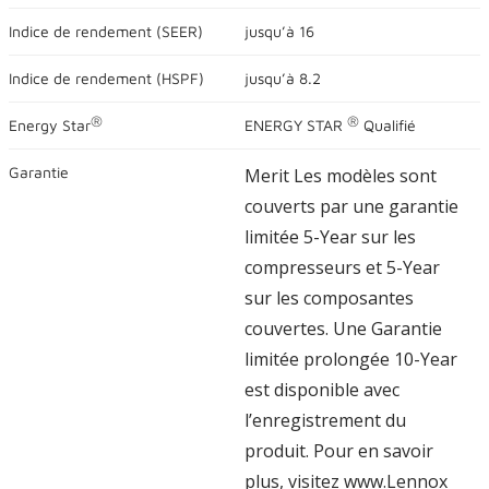
valeur
Indice de rendement (
SEER
)
jusqu’à
16
nominale
moyenne.
Lire
Indice de rendement (
HSPF
)
jusqu’à
8.2
les
commentaires
6016
®
®
Energy Star
ENERGY STAR
Qualifié
.
Lien
vers
Garantie
Merit Les modèles sont
la
couverts par une garantie
même
page.
limitée 5-Year sur les
compresseurs et 5-Year
sur les composantes
couvertes. Une Garantie
limitée prolongée 10-Year
est disponible avec
l’enregistrement du
produit. Pour en savoir
plus, visitez www.Lennox