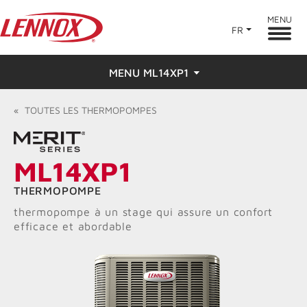
MENU
FR
MENU ML14XP1
Aperçu
«
TOUTES LES
THERMOPOMPES
Caractéristiques
ML14XP1
Évaluations
THERMOPOMPE
Trouver un dépositaire
thermopompe à un stage qui assure un confort
efficace et abordable
Ressources