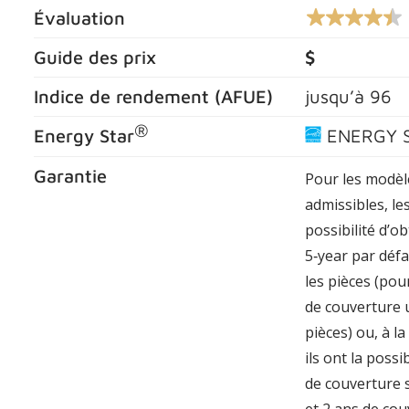
Évaluation
4.4
sur
5
Guide des prix
$
étoiles,
valeur
Indice de rendement (
AFUE
)
jusqu’à
96
nominale
moyenne.
Lire
®
Energy Star
ENERGY 
les
commentaires
794
Garantie
Pour les modèle
.
Lien
admissibles, le
vers
possibilité d’ob
la
même
5‑year par déf
page.
les pièces (pou
de couverture 
pièces) ou, à la
ils ont la possi
de couverture 
et 2 ans de cou