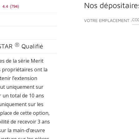
Nos dépositaire
4.4
(794)
ENT
VOTRE EMPLACEMENT :
®
STAR
Qualifié
s de la série Merit
s propriétaires ont la
tenir l’extension
aut uniquement sur
r un total de 10 ans
uniquement sur les
 place de cette option,
bilité de recevoir 3 ans
sur la main-d’œuvre
verture sur les pièces