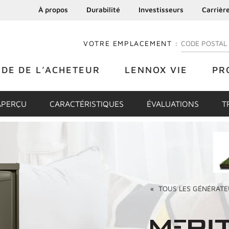
À propos
Durabilité
Investisseurs
Carrièr
VOTRE EMPLACEMENT :
ENTREZ VOTRE
IDE DE L’ACHETEUR
LENNOX VIE
PR
APERÇU
CARACTÉRISTIQUES
ÉVALUATIONS
T
«
TOUS LES
GÉNÉRATE