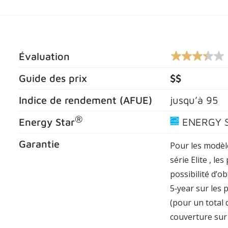
Évaluation
3.4
sur
5
Guide des prix
$$
étoiles,
valeur
Indice de rendement (
AFUE
)
jusqu’à
95
nominale
moyenne.
Lire
®
Energy Star
ENERGY 
les
commentaires
11
Garantie
Pour les modèle
.
Lien
série Elite , le
vers
possibilité d’ob
la
même
5‑year sur les
page.
(pour un total 
couverture sur 