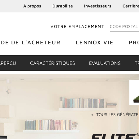
À propos
Durabilité
Investisseurs
Carrièr
VOTRE EMPLACEMENT :
ENTREZ VOTRE
IDE DE L’ACHETEUR
LENNOX VIE
PR
APERÇU
CARACTÉRISTIQUES
ÉVALUATIONS
T
«
TOUS LES
GÉNÉRATE