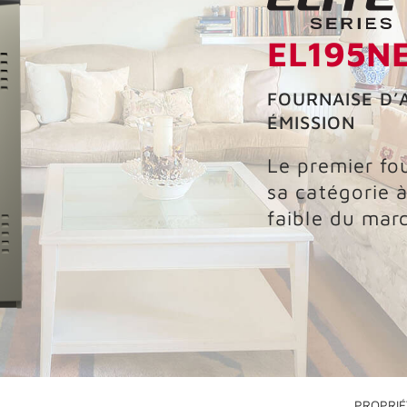
EL195N
FOURNAISE D’
ÉMISSION
Le premier fo
sa catégorie à
faible du mar
PROPRIÉ