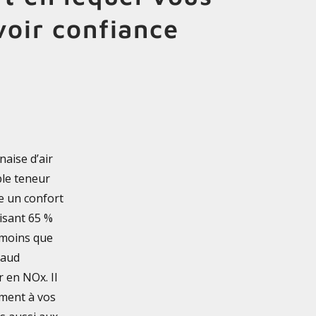
oir confiance
naise d’air
ble teneur
 un confort
isant 65 %
 moins que
haud
r en NOx. Il
ment à vos