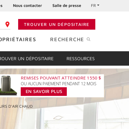
es
Nous contacter
Salle de presse
FR
TROUVER UN DÉPOSITAIRE
 CODE POSTAL
OPRIÉTAIRES
RECHERCHE
ROUVER UN DÉPOSITAIRE
RESSOURCES
REMISES POUVANT ATTEINDRE 1550 $
OU AUCUN PAIEMENT PENDANT 12 MOIS
EN SAVOIR PLUS
URS
D’AIR CHAUD