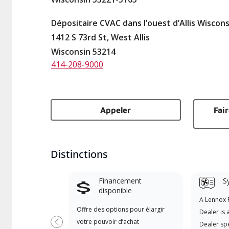
Dépositaire CVAC dans l’ouest d’Allis Wiscons
1412 S 73rd St, West Allis
Wisconsin 53214
414-208-9000
Appeler
Fai
Distinctions
Financement
S
disponible
A Lennox
Offre des options pour élargir
Dealer is 
votre pouvoir d’achat
Dealer spe
Previous