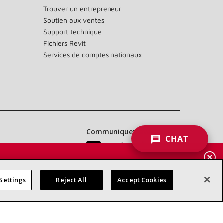
Trouver un entrepreneur
Soutien aux ventes
Support technique
Fichiers Revit
Services de comptes nationaux
Communiquez avec nous :
CHAT
 DES
RES
Settings
Reject All
Accept Cookies
d’accessibilité
Confidentialité
Conditions générales