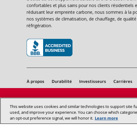
confortables et plus sains pour nos clients résidentiel
réduisant leur empreinte carbone, nous sommes à la poi
nos systèmes de climatisation, de chauffage, de qualité d
réfrigération.
(s’ouvre dans une nouvelle fenêtre)
À propos
Durabilité
Investisseurs
Carrières
This website uses cookies and similar technologies to support site f
used, and improve your experience. You can choose which categories
an opt‑out preference signal, we will honor it.
Learn more