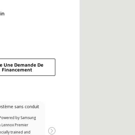
in
re Une Demande De
Financement
ystème sans conduit
Participant à la
promotion
 Powered by Samsung
Offre des remises aux fabricants
a Lennox Premier
si disponibles
cially trained and
Next