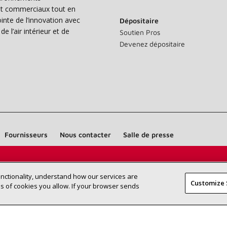
s et commerciaux tout en
nte de l’innovation avec
Dépositaire
e l’air intérieur et de
Soutien Pros
Devenez dépositaire
Fournisseurs
Nous contacter
Salle de presse
Trouvez un dépositaire Lennox près
RECHERCHE
unctionality, understand how our services are
DÉPOSITAI
Customize 
de chez vous
 of cookies you allow. If your browser sends
©2026 Lennox International Inc.
Plan du site
Déclaration 