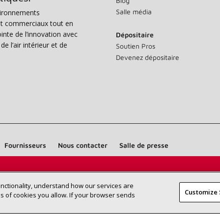
Blog
Salle média
vironnements
s et commerciaux tout en
nte de l’innovation avec
Dépositaire
e l’air intérieur et de
Soutien Pros
Devenez dépositaire
Fournisseurs
Nous contacter
Salle de presse
Trouvez un dépositaire Lennox près
RECHERCHE
unctionality, understand how our services are
DÉPOSITAI
Customize 
de chez vous
 of cookies you allow. If your browser sends
©2026 Lennox International Inc.
Plan du site
Déclaration 