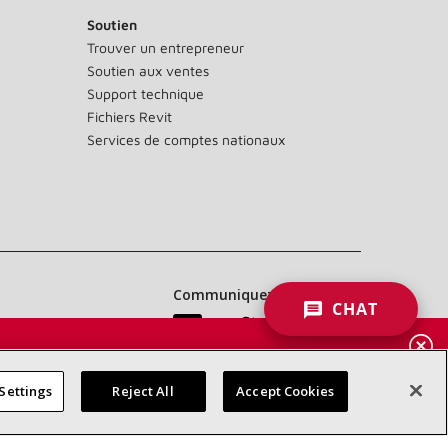
Soutien
Trouver un entrepreneur
Soutien aux ventes
Support technique
Fichiers Revit
Services de comptes nationaux
Communiquez avec nous :
CHAT
 DES
RES
Settings
Reject All
Accept Cookies
d’accessibilité
Confidentialité
Conditions générales