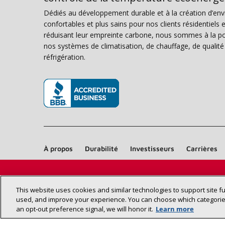
Dédiés au développement durable et à la création d’en
confortables et plus sains pour nos clients résidentiel
réduisant leur empreinte carbone, nous sommes à la poi
nos systèmes de climatisation, de chauffage, de qualité d
réfrigération.
(s’ouvre dans une nouvelle fenêtre)
À propos
Durabilité
Investisseurs
Carrières
This website uses cookies and similar technologies to support site f
used, and improve your experience. You can choose which categories
an opt‑out preference signal, we will honor it.
Learn more