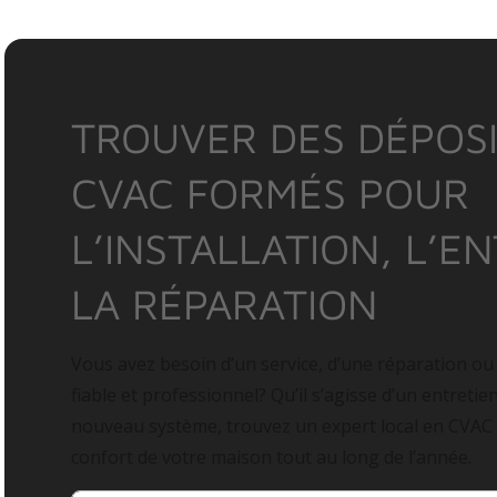
TROUVER DES DÉPOSI
CVAC FORMÉS POUR
L’INSTALLATION, L’E
LA RÉPARATION
Vous avez besoin d’un service, d’une réparation ou
fiable et professionnel? Qu’il s’agisse d’un entretie
nouveau système, trouvez un expert local en CVAC
confort de votre maison tout au long de l’année.