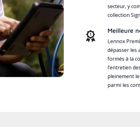
secteur, y co
collection Si
Meilleure n
Lennox Premie
dépasser les a
formés à la con
l’entretien d
pleinement leu
parmi les co