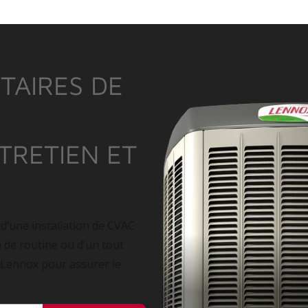
TAIRES DE
NTRETIEN ET
 d’une installation de CVAC
n de routine ou d’un tout
 Lennox pour assurer le