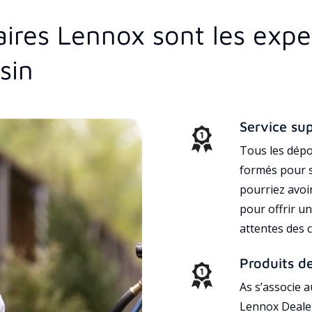
aires Lennox sont les exp
sin
Service su
Tous les dépo
formés pour s
pourriez avoi
pour offrir un
attentes des c
Produits d
As s’associe 
Lennox Dealer