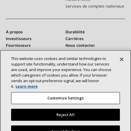
Services de comptes nationaux
À propos
Durabilité
Investisseurs
Carrières
Fournisseurs
Nous contacter
Salle de presse
This website uses cookies and similar technologies to
support site functionality, understand how our services
are used, and improve your experience. You can choose
which categories of cookies you allow. If your browser
Communiquez avec nous :
sends an opt‑out preference signal, we will honor
it.
Learn more
Customize Settings
Reject All
©2026 Lennox International Inc.
Plan du site
Déclaration d’accessibilité
Confidentialité
Trouvez un dépositaire Lennox près de chez vous