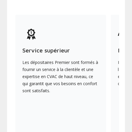
Service supérieur
Produ
Les dépositaires Premier sont formés à
Ils off
fournir un service à la clientèle et une
les plu
expertise en CVAC de haut niveau, ce
en éner
qui garantit que vos besoins en confort
collect
sont satisfaits.