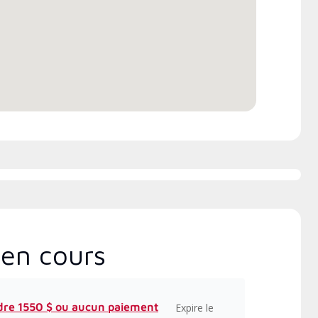
ations usine de 20 heures de
ox , qui comprennent des
 intensifs et à jour sur
tallation, la conception, la
unication et l’entretien.
en cours
dre 1550 $ ou aucun paiement
Expire le