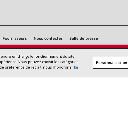
Fournisseurs
Nous contacter
Salle de presse
Trouvez un dépositaire Lennox près
prendre en charge le fonctionnement du site,
RECHERCHE
xpérience. Vous pouvez choisir les catégories
Personnalisation
DÉPOSITAI
de chez vous
de préférence de retrait, nous l’honorons.
En
©2026 Lennox International Inc.
Plan du site
Déclaration 