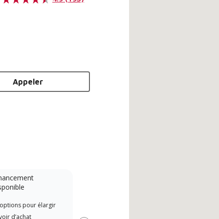
Appeler
nancement
Système sans conduit
sponible
Lennox Powered by Samsung
Les 
options pour élargir
Dealer est un dépositaire Lennox
indé
oir d’achat