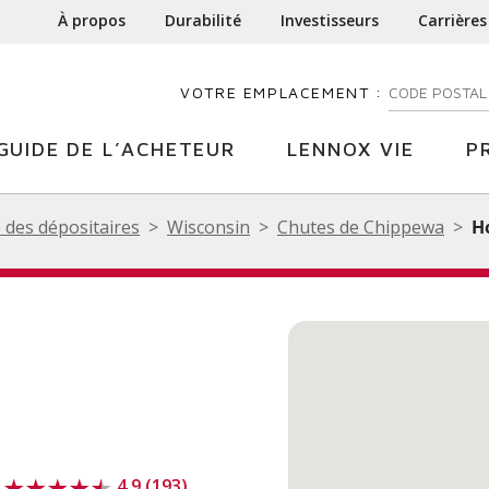
À propos
Durabilité
Investisseurs
Carrières
VOTRE EMPLACEMENT :
ENTREZ VOTR
GUIDE DE L’ACHETEUR
LENNOX VIE
P
 des dépositaires
Wisconsin
Chutes de Chippewa
H
n
4.9 (193)