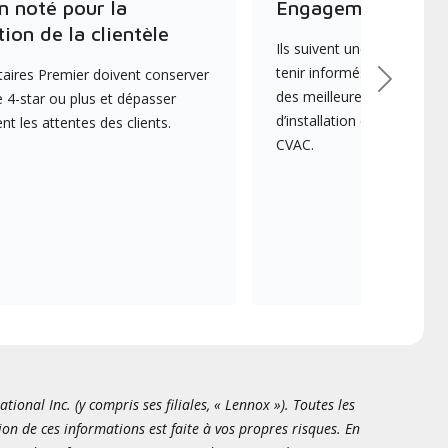
n noté pour la
Engagement envers
tion de la clientèle
Ils suivent une formation 
tenir informés des dernièr
aires Premier doivent conserver
Suivant
des meilleures pratiques e
 4-star ou plus et dépasser
d’installation et d’entreti
 les attentes des clients.
CVAC.
onal Inc. (y compris ses filiales, « Lennox »). Toutes les
ion de ces informations est faite à vos propres risques. En