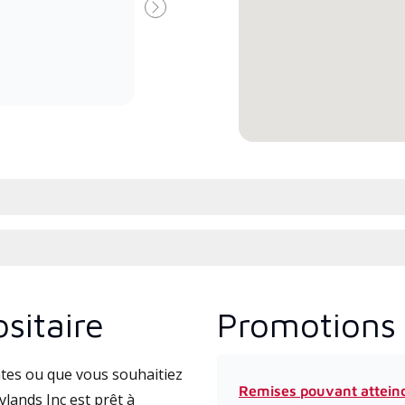
Premier Dealer spécialement
form
Suivant
formé et engagé à fournir un
Lenn
service et une assistance experts
cours
pour les systèmes système sans
l’ins
conduit à haute efficacité.
comm
sitaire
Promotions 
tes ou que vous souhaitiez
Remises pouvant attein
lands Inc est prêt à