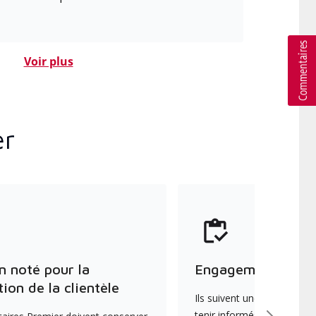
Voir plus
er
n noté pour la
Engagement envers
tion de la clientèle
Ils suivent une formation 
tenir informés des dernièr