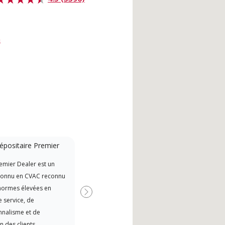
m
épositaire Premier
Système sans conduit
emier Dealer est un
A Lennox Powered by Samsung
Les 
connu en CVAC reconnu
Dealer is a Lennox Premier
indé
normes élevées en
Dealer specially trained and
form
Suivant
 service, de
committed to delivering expert
Lenn
nnalisme et de
service and support for high-
cours
n des clients.
efficiency mini-split systems.
l’ins