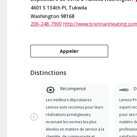
4601 S 134th Pl, Tukwila
Washington 98168
206-248-7900
http://www.brennanheating.co
Appeler
Distinctions
Récompensé
D
Les meilleurs dépositaires
Lennox Pr
Lennox sont reconnus pour leurs
expert re
réalisations prestigieuses,
pour ses 
Précédent
incarnant les normes les plus
matière de
élevées en matière de service à la
professio
clientèle, de communauté et
satisfactio