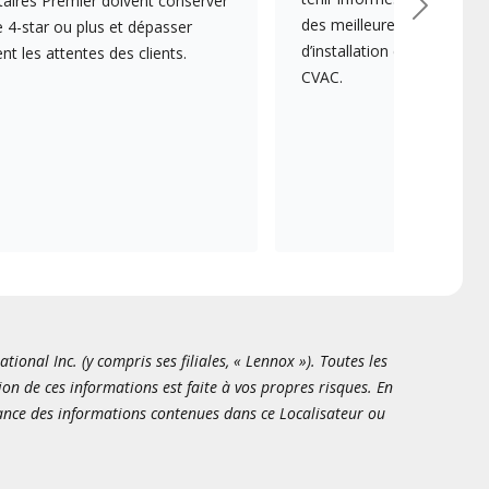
aires Premier doivent conserver
Suivant
des meilleures pratiques e
 4-star ou plus et dépasser
d’installation et d’entreti
 les attentes des clients.
CVAC.
onal Inc. (y compris ses filiales, « Lennox »). Toutes les
ion de ces informations est faite à vos propres risques. En
sance des informations contenues dans ce Localisateur ou