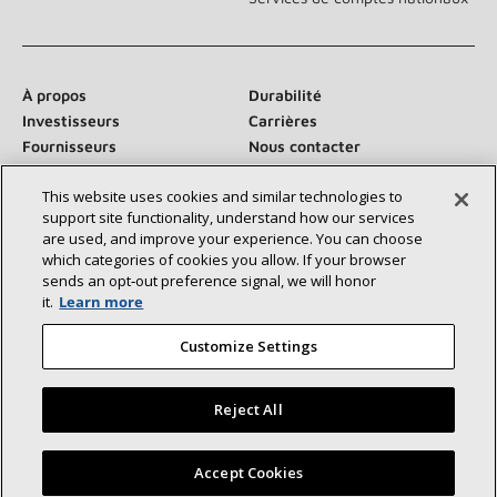
À propos
Durabilité
Investisseurs
Carrières
Fournisseurs
Nous contacter
Salle de presse
This website uses cookies and similar technologies to
support site functionality, understand how our services
are used, and improve your experience. You can choose
which categories of cookies you allow. If your browser
Communiquez avec nous :
sends an opt‑out preference signal, we will honor
it.
Learn more
Customize Settings
Reject All
©2026 Lennox International Inc.
Plan du site
Déclaration d’accessibilité
Confidentialité
Trouvez un dépositaire Lennox près de chez vous
Accept Cookies
Conditions générales