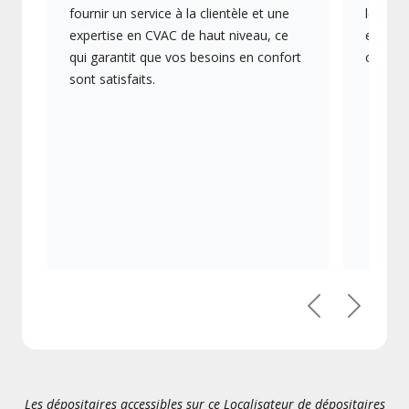
fournir un service à la clientèle et une
les plu
expertise en CVAC de haut niveau, ce
en éner
qui garantit que vos besoins en confort
collect
sont satisfaits.
Précédent
Suivant
Les dépositaires accessibles sur ce Localisateur de dépositaires