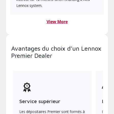
Lennox system.
View More
Avantages du choix d’un Lennox
Premier Dealer
Service supérieur
Produ
Les dépositaires Premier sont formés à
Ils off