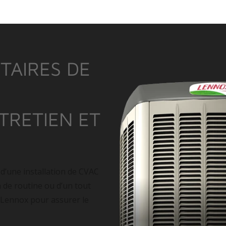
TAIRES DE
NTRETIEN ET
 d’une installation de CVAC
n de routine ou d’un tout
 Lennox pour assurer le