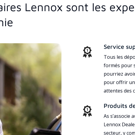
aires Lennox sont les exp
nie
Service su
Tous les dépo
formés pour s
pourriez avoi
pour offrir un
attentes des c
Produits d
As s’associe 
Lennox Dealer
secteur, y co