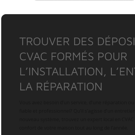
TROUVER DES DÉPOSI
CVAC FORMÉS POUR
L’INSTALLATION, L’E
LA RÉPARATION
Vous avez besoin d’un service, d’une réparation ou
fiable et professionnel? Qu’il s’agisse d’un entretie
nouveau système, trouvez un expert local en CVAC
confort de votre maison tout au long de l’année.