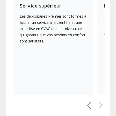
Service supérieur
Produ
Les dépositaires Premier sont formés à
Ils off
fournir un service à la clientèle et une
les plu
expertise en CVAC de haut niveau, ce
en éner
qui garantit que vos besoins en confort
collect
sont satisfaits.
Précédent
Suivant