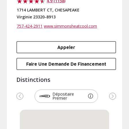
4.9 (1158)
1714 LAMBERT CT, CHESAPEAKE
Virginie 23320-8913
757-424-2911
www.simmonsheatcool.com
Appeler
Faire Une Demande De Financement
Distinctions
Dépositaire
Premier
Précédent
Suivant