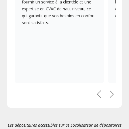
fournir un service à la clientèle et une
les plu
expertise en CVAC de haut niveau, ce
en éner
qui garantit que vos besoins en confort
collect
sont satisfaits.
Précédent
Suivant
Les dépositaires accessibles sur ce Localisateur de dépositaires