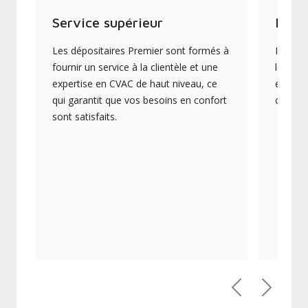
Service supérieur
Produ
Les dépositaires Premier sont formés à
Ils off
fournir un service à la clientèle et une
les plu
expertise en CVAC de haut niveau, ce
en éner
qui garantit que vos besoins en confort
collect
sont satisfaits.
Précédent
Suivant