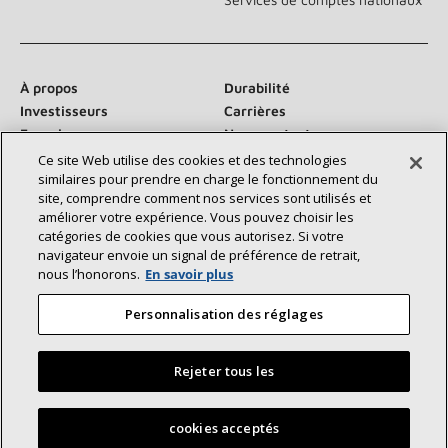
À propos
Durabilité
Investisseurs
Carrières
Fournisseurs
Nous contacter
Salle de presse
Ce site Web utilise des cookies et des technologies
similaires pour prendre en charge le fonctionnement du
site, comprendre comment nos services sont utilisés et
améliorer votre expérience. Vous pouvez choisir les
catégories de cookies que vous autorisez. Si votre
Communiquez avec nous :
navigateur envoie un signal de préférence de retrait,
nous l’honorons.
En savoir plus
Personnalisation des réglages
Rejeter tous les
©2026 Lennox International Inc.
Plan du site
Déclaration d’accessibilité
Confidentialité
Trouvez un dépositaire Lennox près de chez vous
cookies acceptés
Conditions générales