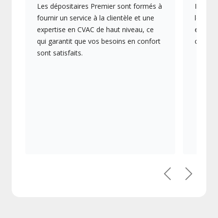
Les dépositaires Premier sont formés à
Ils off
fournir un service à la clientèle et une
les plu
expertise en CVAC de haut niveau, ce
en éner
qui garantit que vos besoins en confort
collect
sont satisfaits.
Précédent
Suivant