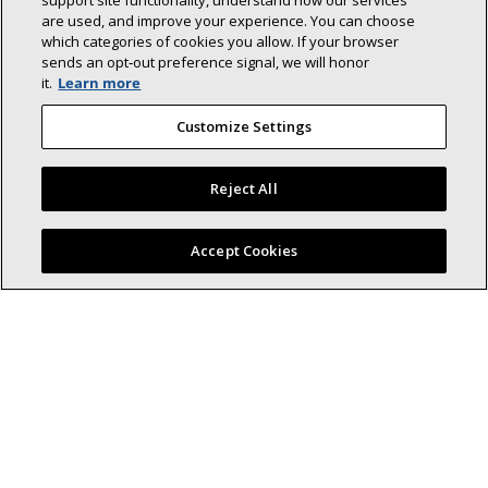
support site functionality, understand how our services
Propriétaire
Dépositaire
are used, and improve your experience. You can choose
which categories of cookies you allow. If your browser
Produits
Soutien Pros
sends an opt‑out preference signal, we will honor
Centre de soutien
Devenez dépositaire
it.
Learn more
Blog
Salle média
Customize Settings
CVAC commercial
Reject All
Sous-traitants
Soutien
Trouvez un dépositaire Lennox près de chez vous
Demander un devis
Trouver un entrepreneur
Accept Cookies
Documentation produit
Soutien aux ventes
Blog
Support technique
Fichiers Revit
Services de comptes nationaux
À propos
Durabilité
Investisseurs
Carrières