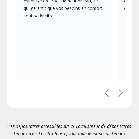
expertise en CVAC de haut niveau, ce
en éner
qui garantit que vos besoins en confort
collect
sont satisfaits.
Précédent
Suivant
Les dépositaires accessibles sur ce Localisateur de dépositaires
Lennox (ce « Localisateur ») sont indépendants de Lennox