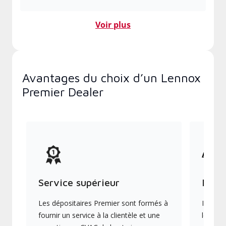
Voir plus
Avantages du choix d’un Lennox
Premier Dealer
Service supérieur
Produ
Les dépositaires Premier sont formés à
Ils off
fournir un service à la clientèle et une
les plu