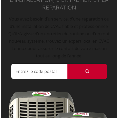
RÉPARATION
Vous avez besoin d’un service, d’une réparation ou
d’une installation de CVAC fiable et professionnel?
Qu’il s’agisse d’un entretien de routine ou d’un tout
nouveau système, trouvez un expert local en CVAC
Lennox pour assurer le confort de votre maison
tout au long de l’année.