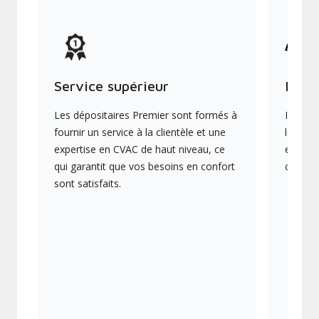
Service supérieur
Produ
Les dépositaires Premier sont formés à
Ils off
fournir un service à la clientèle et une
les plu
expertise en CVAC de haut niveau, ce
en éner
qui garantit que vos besoins en confort
collect
sont satisfaits.