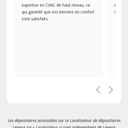
expertise en CVAC de haut niveau, ce
en éner
qui garantit que vos besoins en confort
collect
sont satisfaits.
Précédent
Suivant
Les dépositaires accessibles sur ce Localisateur de dépositaires
Lennox (ce « Localisateur ») sont indépendants de Lennox