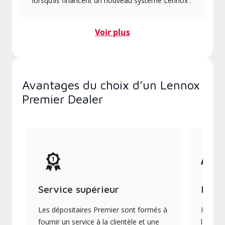
lorsqu’ils financent un nouveau système Lennox .
Voir plus
Avantages du choix d’un Lennox
Premier Dealer
Service supérieur
Produ
Les dépositaires Premier sont formés à
Ils off
fournir un service à la clientèle et une
les plu