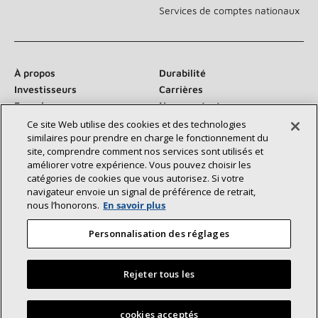
Services de comptes nationaux
À propos
Durabilité
Investisseurs
Carrières
Fournisseurs
Nous contacter
Salle de presse
Ce site Web utilise des cookies et des technologies
similaires pour prendre en charge le fonctionnement du
site, comprendre comment nos services sont utilisés et
améliorer votre expérience. Vous pouvez choisir les
catégories de cookies que vous autorisez. Si votre
Communiquez avec nous :
navigateur envoie un signal de préférence de retrait,
nous l’honorons.
En savoir plus
Personnalisation des réglages
Rejeter tous les
©2026 Lennox International Inc.
Plan du site
Déclaration d’accessibilité
Confidentialité
Trouvez un dépositaire Lennox près de chez vous
cookies acceptés
Conditions générales