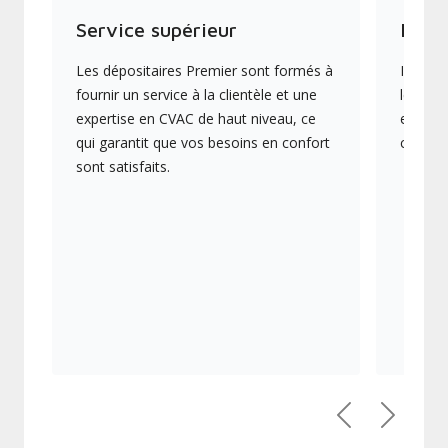
Service supérieur
Produ
Les dépositaires Premier sont formés à
Ils off
fournir un service à la clientèle et une
les plu
expertise en CVAC de haut niveau, ce
en éner
qui garantit que vos besoins en confort
collect
sont satisfaits.
Précédent
Suivant