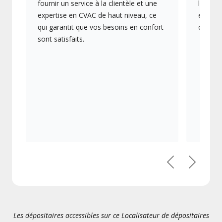
fournir un service à la clientèle et une
les plu
expertise en CVAC de haut niveau, ce
en éner
qui garantit que vos besoins en confort
collect
sont satisfaits.
Précédent
Suivant
Les dépositaires accessibles sur ce Localisateur de dépositaires