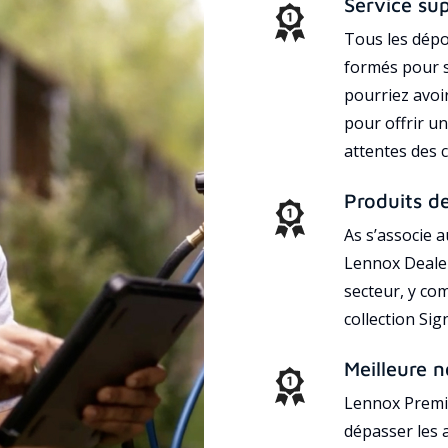
Service su
Tous les dépo
formés pour s
pourriez avoi
pour offrir un
attentes des c
Produits d
As s’associe 
Lennox Dealer
secteur, y co
collection Si
Meilleure n
Lennox Premie
dépasser les a