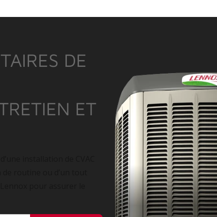
TAIRES DE
NTRETIEN ET
 d’une installation de CVAC
n de routine ou d’un tout
 Lennox pour assurer le