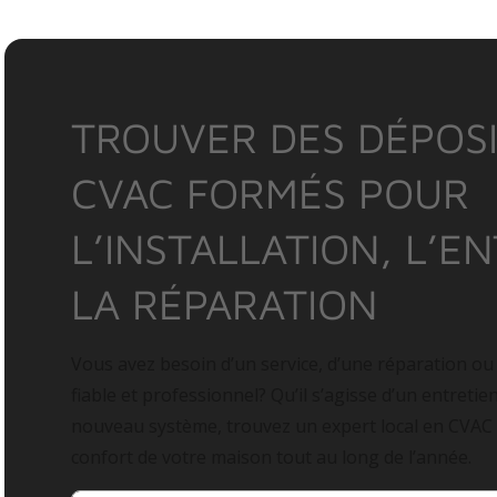
TROUVER DES DÉPOSI
CVAC FORMÉS POUR
L’INSTALLATION, L’E
LA RÉPARATION
Vous avez besoin d’un service, d’une réparation ou
fiable et professionnel? Qu’il s’agisse d’un entretie
nouveau système, trouvez un expert local en CVAC
confort de votre maison tout au long de l’année.