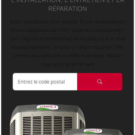
RÉPARATION
Vous avez besoin d’un service, d’une réparation ou
d’une installation de CVAC fiable et professionnel?
Qu’il s’agisse d’un entretien de routine ou d’un tout
nouveau système, trouvez un expert local en CVAC
Lennox pour assurer le confort de votre maison
tout au long de l’année.