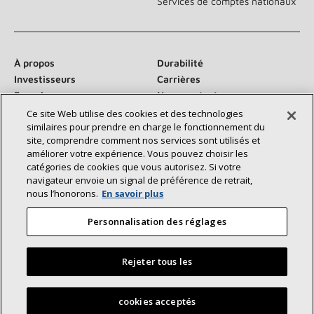
Services de comptes nationaux
À propos
Durabilité
Investisseurs
Carrières
Fournisseurs
Nous contacter
Salle de presse
Ce site Web utilise des cookies et des technologies
similaires pour prendre en charge le fonctionnement du
site, comprendre comment nos services sont utilisés et
améliorer votre expérience. Vous pouvez choisir les
catégories de cookies que vous autorisez. Si votre
Communiquez avec nous :
navigateur envoie un signal de préférence de retrait,
nous l’honorons.
En savoir plus
Personnalisation des réglages
Rejeter tous les
©2026 Lennox International Inc.
Plan du site
Déclaration d’accessibilité
Confidentialité
Trouvez un dépositaire Lennox près de chez vous
cookies acceptés
Conditions générales