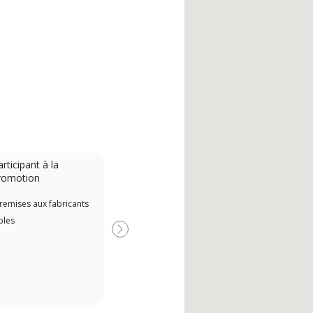
rticipant à la
romotion
remises aux fabricants
bles
Suivant