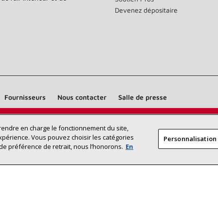
Devenez dépositaire
Fournisseurs
Nous contacter
Salle de presse
Trouvez un dépositaire Lennox près
prendre en charge le fonctionnement du site,
RECHERCHE
xpérience. Vous pouvez choisir les catégories
Personnalisation
DÉPOSITAI
de chez vous
de préférence de retrait, nous l’honorons.
En
©2026 Lennox International Inc.
Plan du site
Déclaration 