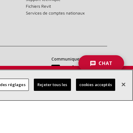
Fichiers Revit
Services de comptes nationaux
Communiquez avec nous :
CHAT
 DES
 des réglages
Rejeter tous les
cookies acceptés
RES
d’accessibilité
Confidentialité
Conditions générales