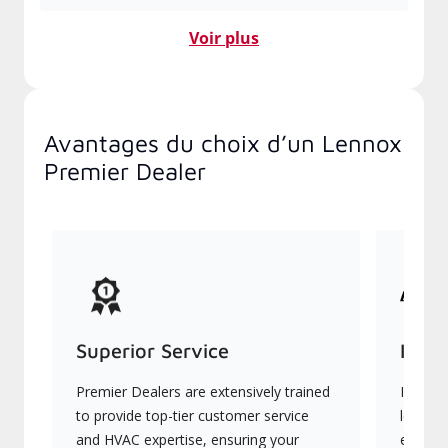
Voir plus
Avantages du choix d’un Lennox
Premier Dealer
Superior Service
Indu
Premier Dealers are extensively trained
Ils off
to provide top-tier customer service
les plu
and HVAC expertise, ensuring your
en éner