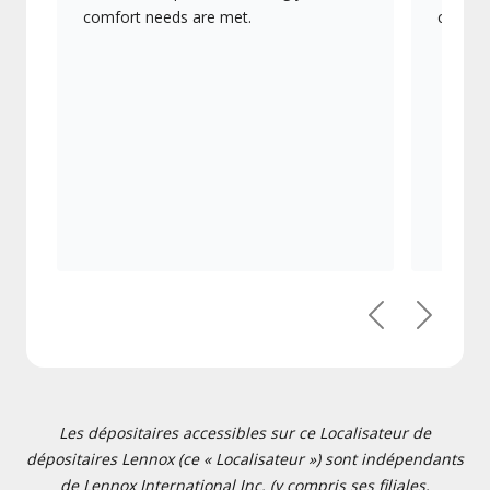
comfort needs are met.
collect
Previous
Suivant
Les dépositaires accessibles sur ce Localisateur de
dépositaires Lennox (ce « Localisateur ») sont indépendants
de Lennox International Inc. (y compris ses filiales,