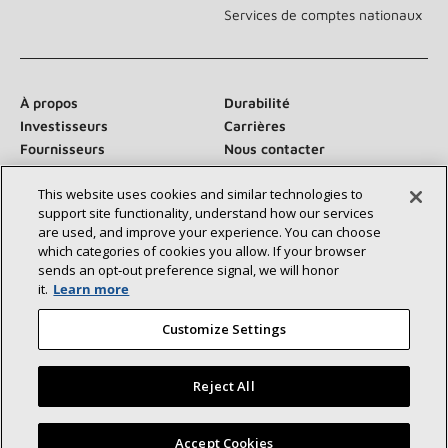
Services de comptes nationaux
À propos
Durabilité
Investisseurs
Carrières
Fournisseurs
Nous contacter
Salle de presse
This website uses cookies and similar technologies to
support site functionality, understand how our services
are used, and improve your experience. You can choose
which categories of cookies you allow. If your browser
Communiquez avec nous :
sends an opt‑out preference signal, we will honor
it.
Learn more
Customize Settings
Reject All
©2026 Lennox International Inc.
Plan du site
Déclaration d’accessibilité
Confidentialité
Trouvez un dépositaire Lennox près de chez vous
Accept Cookies
Conditions générales