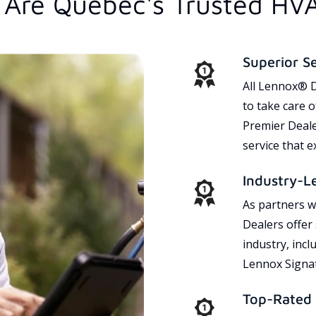
Are Quebec's Trusted HV
Superior S
All Lennox® D
to take care 
Premier Dealer
service that 
Industry-L
As partners w
Dealers offer
industry, incl
Lennox Signat
Top-Rated 