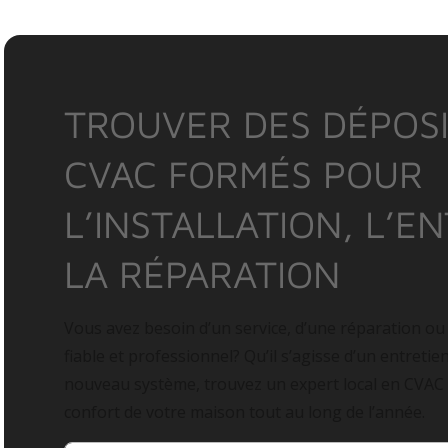
TROUVER DES DÉPOSI
CVAC FORMÉS POUR
L’INSTALLATION, L’E
LA RÉPARATION
Vous avez besoin d’un service, d’une réparation ou
fiable et professionnel? Qu’il s’agisse d’un entretie
nouveau système, trouvez un expert local en CVAC
confort de votre maison tout au long de l’année.