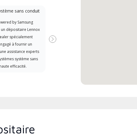
ystème sans conduit
Participant à la
promotion
owered by Samsung
Offre des remises aux fabricants
t un dépositaire Lennox
si disponibles
ealer spécialement
Suivant
ngagé à fournir un
 une assistance experts
systèmes système sans
haute efficacité.
sitaire