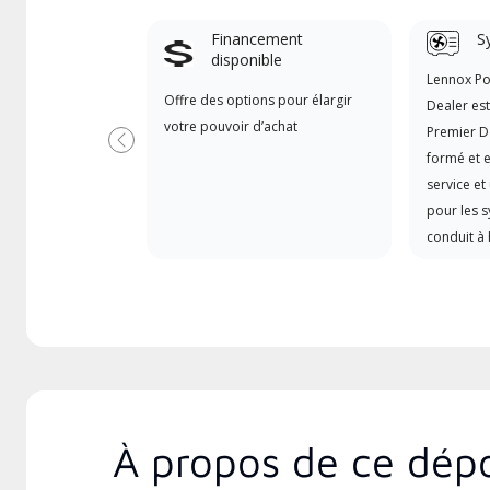
Financement
S
disponible
Lennox P
Offre des options pour élargir
Dealer es
votre pouvoir d’achat
Premier D
Précédent
formé et e
service et
pour les 
conduit à 
À propos de ce dépo