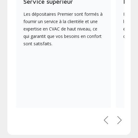
Service supérieur
Produ
Les dépositaires Premier sont formés à
Ils off
fournir un service à la clientèle et une
les plu
expertise en CVAC de haut niveau, ce
en éner
qui garantit que vos besoins en confort
collect
sont satisfaits.
Précédent
Suivant