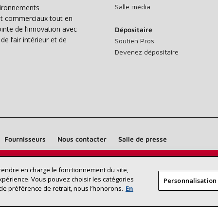
Salle média
vironnements
s et commerciaux tout en
nte de l’innovation avec
Dépositaire
e l’air intérieur et de
Soutien Pros
Devenez dépositaire
Fournisseurs
Nous contacter
Salle de presse
Trouvez un dépositaire Lennox près
prendre en charge le fonctionnement du site,
RECHERCHE
xpérience. Vous pouvez choisir les catégories
Personnalisation
DÉPOSITAI
de chez vous
de préférence de retrait, nous l’honorons.
En
©2026 Lennox International Inc.
Plan du site
Déclaration 