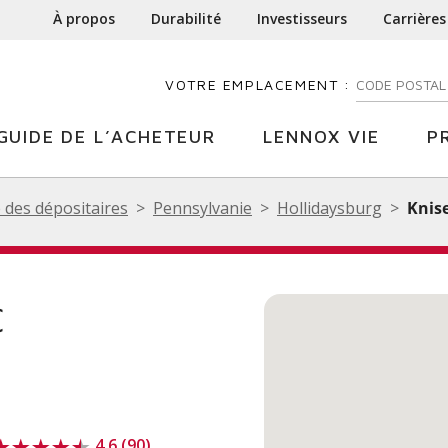
À propos
Durabilité
Investisseurs
Carrières
VOTRE EMPLACEMENT :
ENTREZ VOTR
GUIDE DE L’ACHETEUR
LENNOX VIE
P
 des dépositaires
Pennsylvanie
Hollidaysburg
Knise
C
4.6 (90)