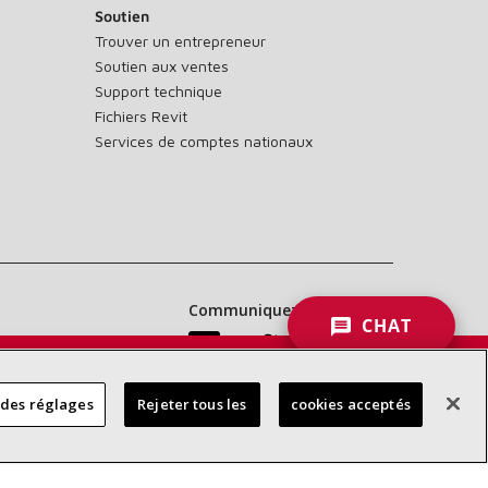
Soutien
Trouver un entrepreneur
Soutien aux ventes
Support technique
Fichiers Revit
Services de comptes nationaux
Communiquez avec nous :
CHAT
 DES
 des réglages
Rejeter tous les
cookies acceptés
RES
d’accessibilité
Confidentialité
Conditions générales