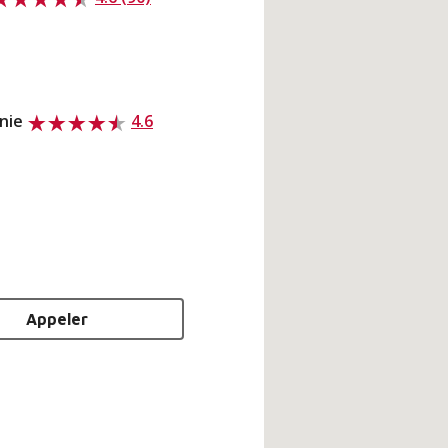
anie
4.6
Appeler