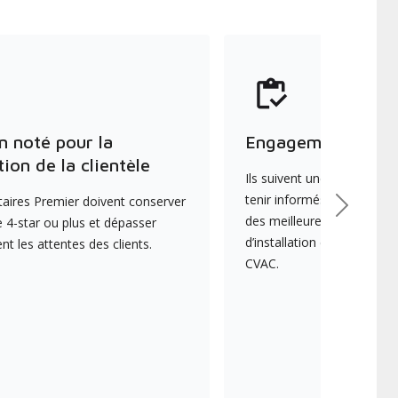
n noté pour la
Engagement envers
tion de la clientèle
Ils suivent une formation 
tenir informés des dernièr
aires Premier doivent conserver
Suivant
des meilleures pratiques e
 4-star ou plus et dépasser
d’installation et d’entreti
 les attentes des clients.
CVAC.