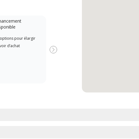
nancement
Système sans conduit
sponible
Lennox Powered by Samsung
Les 
options pour élargir
Dealer est un dépositaire Lennox
indé
oir d’achat
Premier Dealer spécialement
form
Suivant
formé et engagé à fournir un
Lenn
service et une assistance experts
cours
pour les systèmes système sans
l’ins
conduit à haute efficacité.
comm