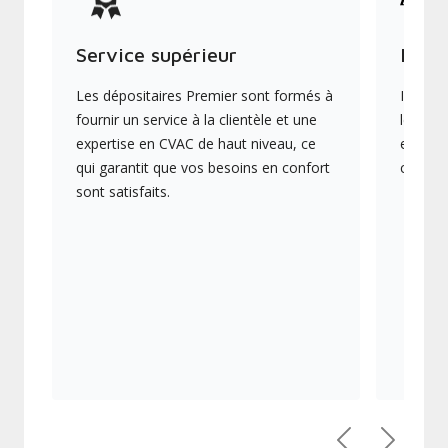
Service supérieur
Produ
Les dépositaires Premier sont formés à
Ils off
fournir un service à la clientèle et une
les plu
expertise en CVAC de haut niveau, ce
en éner
qui garantit que vos besoins en confort
collect
sont satisfaits.