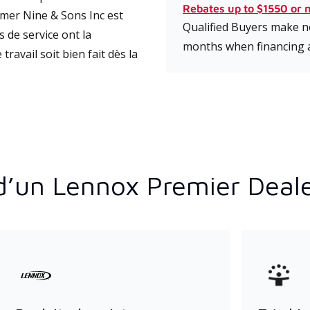
Rebates up to $1550 or 
mer Nine & Sons Inc est
Qualified Buyers make no
 de service ont la
months when financing 
travail soit bien fait dès la
d’un Lennox Premier Deal