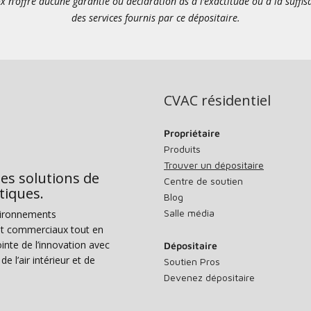
x n’offre aucune garantie ou déclaration as à l’exactitude ou à la suffi
des services fournis par ce dépositaire.
CVAC résidentiel
Propriétaire
Produits
Trouver un dépositaire
des solutions de
Centre de soutien
tiques.
Blog
Salle média
vironnements
s et commerciaux tout en
nte de l’innovation avec
Dépositaire
e l’air intérieur et de
Soutien Pros
Devenez dépositaire