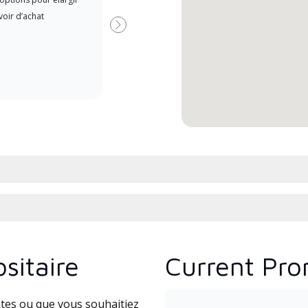
Dealer est un dépositaire Lennox
indé
oir d’achat
Premier Dealer spécialement
form
Suivant
formé et engagé à fournir un
Lenn
service et une assistance experts
cours
pour les systèmes système sans
l’ins
conduit à haute efficacité.
comm
sitaire
Current Pro
tes ou que vous souhaitiez