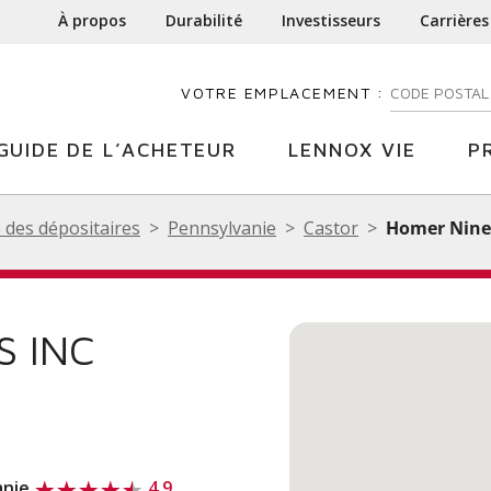
À propos
Durabilité
Investisseurs
Carrières
VOTRE EMPLACEMENT :
ENTREZ VOTR
GUIDE DE L’ACHETEUR
LENNOX VIE
P
 des dépositaires
Pennsylvanie
Castor
Homer Nine 
S INC
anie
4.9