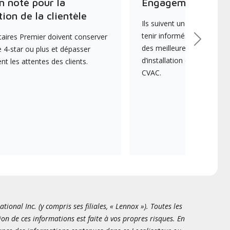
n noté pour la
Engagement envers
tion de la clientèle
Ils suivent une formation 
tenir informés des dernièr
aires Premier doivent conserver
Suivant
des meilleures pratiques e
 4-star ou plus et dépasser
d’installation et d’entreti
 les attentes des clients.
CVAC.
onal Inc. (y compris ses filiales, « Lennox »). Toutes les
ion de ces informations est faite à vos propres risques. En