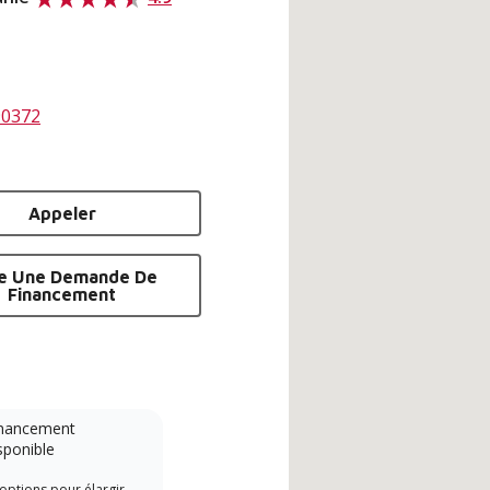
90372
Appeler
re Une Demande De
Financement
nancement
Système sans conduit
sponible
Lennox Powered by Samsung
Les 
options pour élargir