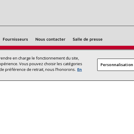
Fournisseurs
Nous contacter
Salle de presse
Trouvez un dépositaire Lennox près
prendre en charge le fonctionnement du site,
RECHERCHE
xpérience. Vous pouvez choisir les catégories
Personnalisation
DÉPOSITAI
de chez vous
de préférence de retrait, nous l’honorons.
En
©2026 Lennox International Inc.
Plan du site
Déclaration 