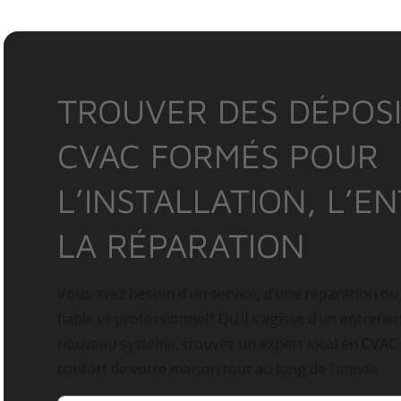
TROUVER DES DÉPOSI
CVAC FORMÉS POUR
L’INSTALLATION, L’E
LA RÉPARATION
Vous avez besoin d’un service, d’une réparation ou
fiable et professionnel? Qu’il s’agisse d’un entretie
nouveau système, trouvez un expert local en CVAC
confort de votre maison tout au long de l’année.