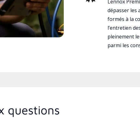
Lennox Premie
dépasser les a
formés à la con
l’entretien d
pleinement leu
parmi les co
x questions