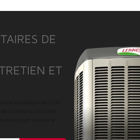
TAIRES DE
NTRETIEN ET
 d’une installation de CVAC
n de routine ou d’un tout
 Lennox pour assurer le