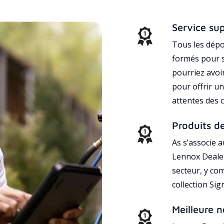
Service su
Tous les dépo
formés pour s
pourriez avoi
pour offrir un
attentes des c
Produits d
As s’associe 
Lennox Dealer
secteur, y co
collection Si
Meilleure n