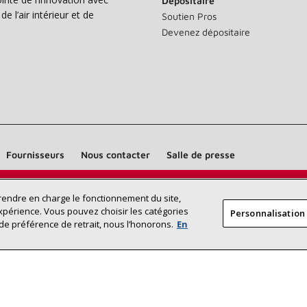
Dépositaire
e l’air intérieur et de
Soutien Pros
Devenez dépositaire
Fournisseurs
Nous contacter
Salle de presse
Trouvez un dépositaire Lennox près
prendre en charge le fonctionnement du site,
RECHERCHE
xpérience. Vous pouvez choisir les catégories
Personnalisation
DÉPOSITAI
de chez vous
de préférence de retrait, nous l’honorons.
En
©2026 Lennox International Inc.
Plan du site
Déclaration 