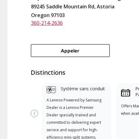
89245 Saddle Mountain Rd, Astoria
Oregon 97103
360-214-2636
Appeler
Distinctions
Système sans conduit
P
P
A Lennox Powered by Samsung
Offers Ma
Dealer is a Lennox Premier
when avai
Dealer specially trained and
Previous
committed to delivering expert
service and support for high-
efficiency mini-split systems.