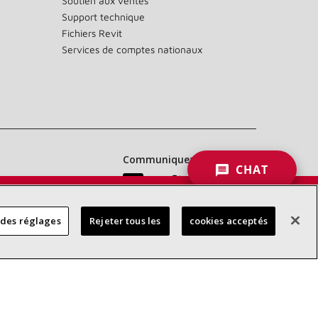
Soutien aux ventes
Support technique
Fichiers Revit
Services de comptes nationaux
Communiquez avec nous :
CHAT
 DES
 des réglages
Rejeter tous les
cookies acceptés
RES
d’accessibilité
Confidentialité
Conditions générales