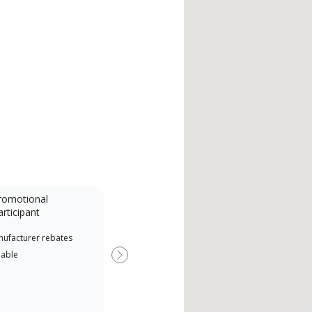
romotional
articipant
nufacturer rebates
lable
Next