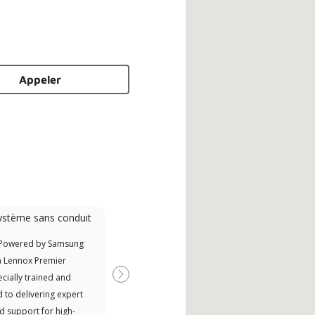
Appeler
ystème sans conduit
Participant à la
promotion
 Powered by Samsung
Exce
Offre des remises aux fabricants
a Lennox Premier
Amér
si disponibles
cially trained and
Suivant
 to delivering expert
d support for high-