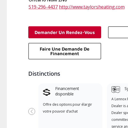
519-296-4437
http://www.taylorsheating.com
Demander Un Rendez-Vous
Faire Une Demande De
Financement
Distinctions
Financement
S
disponible
A Lennox
Offre des options pour élargir
Dealer is 
votre pouvoir d’achat
Dealer spe
Précédent
committed
service an