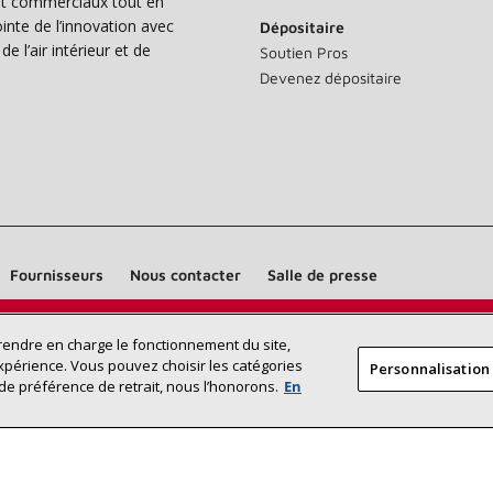
s et commerciaux tout en
nte de l’innovation avec
Dépositaire
e l’air intérieur et de
Soutien Pros
Devenez dépositaire
Fournisseurs
Nous contacter
Salle de presse
Trouvez un dépositaire Lennox près
prendre en charge le fonctionnement du site,
RECHERCHE
xpérience. Vous pouvez choisir les catégories
Personnalisation
DÉPOSITAI
de chez vous
de préférence de retrait, nous l’honorons.
En
©2026 Lennox International Inc.
Plan du site
Déclaration 