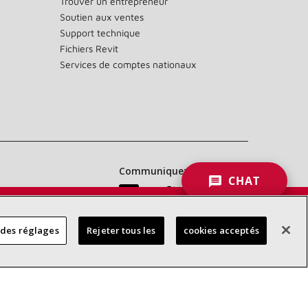
Trouver un entrepreneur
Soutien aux ventes
Support technique
Fichiers Revit
Services de comptes nationaux
Communiquez avec nous :
CHAT
 DES
 des réglages
Rejeter tous les
cookies acceptés
RES
d’accessibilité
Confidentialité
Conditions générales