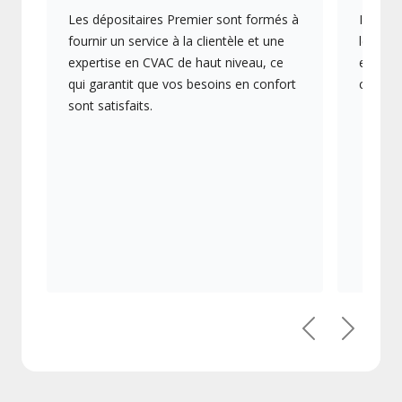
Les dépositaires Premier sont formés à
Ils off
fournir un service à la clientèle et une
les plu
expertise en CVAC de haut niveau, ce
en éner
qui garantit que vos besoins en confort
collect
sont satisfaits.
Précédent
Suivant