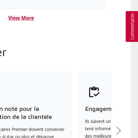
View More
er
n noté pour la
Engagement envers
tion de la clientèle
Ils suivent une formation 
tenir informés des dernièr
aires Premier doivent conserver
Suivant
des meilleures pratiques e
 4-star ou plus et dépasser