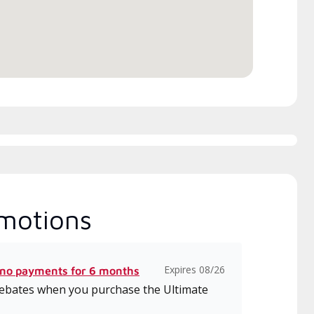
 intensifs et à jour sur
tallation, la conception, la
unication et l’entretien.
motions
Expires 08/26
 no payments for 6 months
 rebates when you purchase the Ultimate