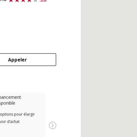
T
Appeler
nancement
Système sans conduit
sponible
Lennox Powered by Samsung
Les 
options pour élargir
Dealer est un dépositaire Lennox
indé
oir d’achat
Premier Dealer spécialement
form
Suivant
formé et engagé à fournir un
Lenn