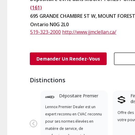
(161)
695 GRANDE CHAMBRE ST W, MOUNT FORES
Ontario N0G 2L0
519-323-2000
http://www.jjmclellan.ca/
Demander Un Rendez-Vous
Distinctions
Dépositaire Premier
Fi
di
Lennox Premier Dealer est un
Offre des 
expert reconnu en CVAC reconnu
votre pouv
pour ses normes élevées en
Précédent
matière de service, de