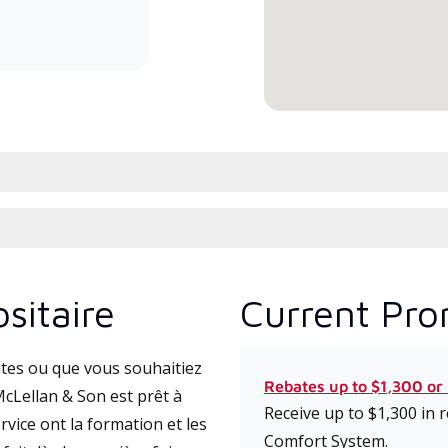
service et une assistance experts
cours
pour les systèmes système sans
l’ins
conduit à haute efficacité.
comm
sitaire
Current Pro
tes ou que vous souhaitiez
Rebates up to $1,300 or
cLellan & Son est prêt à
Receive up to $1,300 in
vice ont la formation et les
Comfort System.