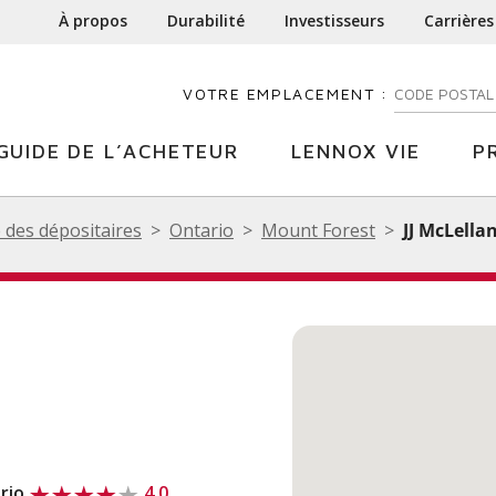
À propos
Durabilité
Investisseurs
Carrières
VOTRE EMPLACEMENT :
ENTREZ VOTR
GUIDE DE L’ACHETEUR
LENNOX VIE
P
 des dépositaires
Ontario
Mount Forest
JJ McLella
rio
4.0