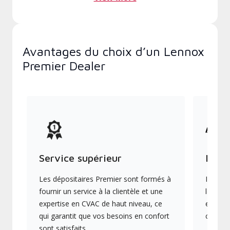
Avantages du choix d’un Lennox
Premier Dealer
Service supérieur
Produ
Les dépositaires Premier sont formés à
Ils off
fournir un service à la clientèle et une
les plu
expertise en CVAC de haut niveau, ce
en éner
qui garantit que vos besoins en confort
collect
sont satisfaits.