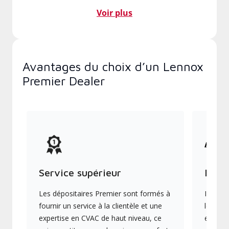
Voir plus
Avantages du choix d’un Lennox
Premier Dealer
Service supérieur
Produ
Les dépositaires Premier sont formés à
Ils off
fournir un service à la clientèle et une
les plu
expertise en CVAC de haut niveau, ce
en éner