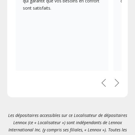
qui garantit que vos besoins en confort
collect
sont satisfaits.
Précédent
Suivant
Les dépositaires accessibles sur ce Localisateur de dépositaires
Lennox (ce « Localisateur ») sont indépendants de Lennox
International Inc. (y compris ses filiales, « Lennox »). Toutes les