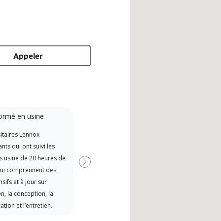
Appeler
ormé en usine
Promotional
Participant
itaires Lennox
Offers Manufacturer rebates
ts qui ont suivi les
when available
s usine de 20 heures de
Suivant
qui comprennent des
sifs et à jour sur
ion, la conception, la
ion et l’entretien.