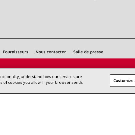
Fournisseurs
Nous contacter
Salle de presse
Trouvez un dépositaire Lennox près
RECHERCHE
unctionality, understand how our services are
DÉPOSITAI
Customize 
de chez vous
 of cookies you allow. If your browser sends
©2026 Lennox International Inc.
Plan du site
Déclaration 