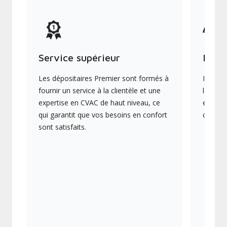
Service supérieur
Produ
Les dépositaires Premier sont formés à
Ils off
fournir un service à la clientèle et une
les plu
expertise en CVAC de haut niveau, ce
en éner
qui garantit que vos besoins en confort
collect
sont satisfaits.