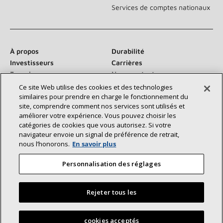
Services de comptes nationaux
À propos
Durabilité
Investisseurs
Carrières
Fournisseurs
Nous contacter
Salle de presse
Ce site Web utilise des cookies et des technologies
similaires pour prendre en charge le fonctionnement du
site, comprendre comment nos services sont utilisés et
améliorer votre expérience. Vous pouvez choisir les
catégories de cookies que vous autorisez. Si votre
Communiquez avec nous :
navigateur envoie un signal de préférence de retrait,
nous l’honorons.
En savoir plus
Personnalisation des réglages
Rejeter tous les
©2026 Lennox International Inc.
Plan du site
Déclaration d’accessibilité
Confidentialité
Trouvez un dépositaire Lennox près de chez vous
cookies acceptés
Conditions générales