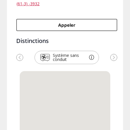
(61-3) -3932
Appeler
Distinctions
Système sans
conduit
Previous
Next