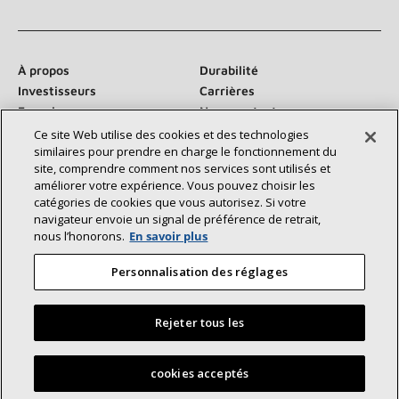
À propos
Durabilité
Investisseurs
Carrières
Fournisseurs
Nous contacter
Salle de presse
Ce site Web utilise des cookies et des technologies
similaires pour prendre en charge le fonctionnement du
site, comprendre comment nos services sont utilisés et
améliorer votre expérience. Vous pouvez choisir les
catégories de cookies que vous autorisez. Si votre
Communiquez avec nous :
navigateur envoie un signal de préférence de retrait,
nous l’honorons.
En savoir plus
Personnalisation des réglages
Rejeter tous les
©2026 Lennox International Inc.
Plan du site
Déclaration d’accessibilité
Confidentialité
Trouvez un dépositaire Lennox près de chez vous
cookies acceptés
Conditions générales