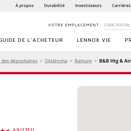
À propos
Durabilité
Investisseurs
Carrières
VOTRE EMPLACEMENT :
ENTREZ VOTR
GUIDE DE L’ACHETEUR
LENNOX VIE
P
 des dépositaires
Oklahoma
Rainure
B&B Htg & Air
4.9 (1712)