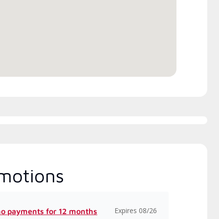
ations usine de 20 heures de
ox , qui comprennent des
 intensifs et à jour sur
tallation, la conception, la
unication et l’entretien.
motions
Expires 08/26
no payments for 12 months