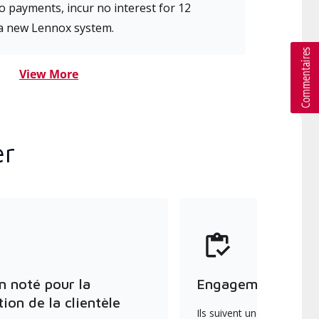
 payments, incur no interest for 12
a new Lennox system.
View More
er
n noté pour la
Engagement envers
tion de la clientèle
Ils suivent une formation 