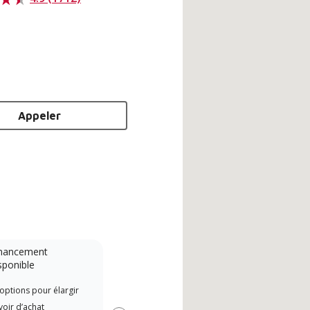
Appeler
nancement
Système sans conduit
sponible
A Lennox Powered by Samsung
Les 
options pour élargir
Dealer is a Lennox Premier
indé
oir d’achat