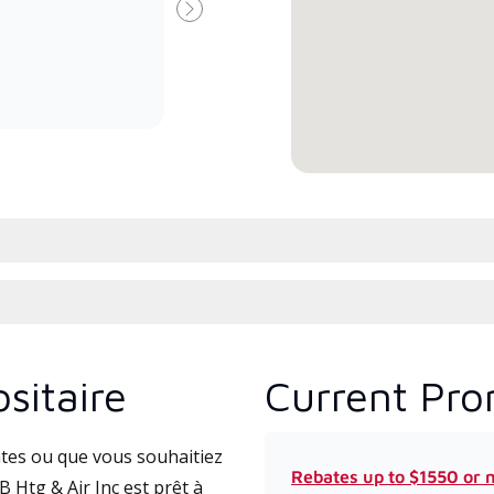
Dealer specially trained and
form
Suivant
committed to delivering expert
Lenn
service and support for high-
cours
efficiency mini-split systems.
l’ins
comm
sitaire
Current Pro
tes ou que vous souhaitiez
Rebates up to $1550 or 
Htg & Air Inc est prêt à