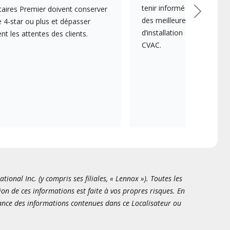
tenir informés des dernièr
aires Premier doivent conserver
Suivant
des meilleures pratiques e
 4-star ou plus et dépasser
d’installation et d’entreti
 les attentes des clients.
CVAC.
onal Inc. (y compris ses filiales, « Lennox »). Toutes les
ion de ces informations est faite à vos propres risques. En
sance des informations contenues dans ce Localisateur ou